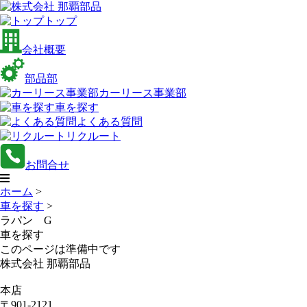
トップ
会社概要
部品部
カーリース事業部
車を探す
よくある質問
リクルート
お問合せ
ホーム
>
車を探す
>
ラパン G
車を探す
このページは準備中です
株式会社 那覇部品
本店
〒901-2121