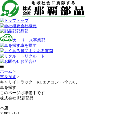
トップ
会社概要
部品部
カーリース事業部
車を探す
よくある質問
リクルート
お問合せ
ホーム
>
車を探す
>
キャリイトラック KCエアコン・パワステ
車を探す
このページは準備中です
株式会社 那覇部品
本店
〒901-2121